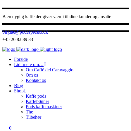
Bæredygtig kaffe der giver værdi til dine kunder og ansatte
birgitte@podespresso.dk
+45 26 83 89 83
Forside
Lidt mere om…
Om Caffè del Caravaggio
Om os
Kontakt os
Blog
Shop
Kaffe pods
Kaffebønner
Pods kaffemaskiner
The
Tilbehør
0