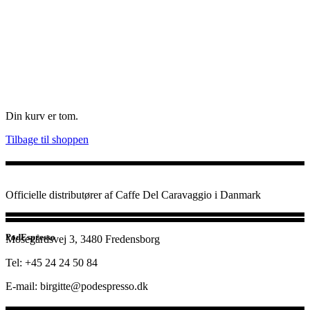
Din kurv er tom.
Tilbage til shoppen
Officielle distributører af Caffe Del Caravaggio i Danmark
PodEspresso
Mosegårdsvej 3, 3480 Fredensborg
Tel: +45 24 24 50 84
E-mail: birgitte@podespresso.dk