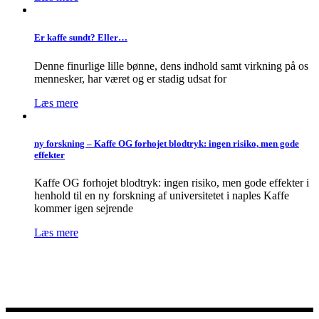
Er kaffe sundt? Eller…
Denne finurlige lille bønne, dens indhold samt virkning på os
mennesker, har været og er stadig udsat for
Læs mere
ny forskning – Kaffe OG forhojet blodtryk: ingen risiko, men gode
effekter
Kaffe OG forhojet blodtryk: ingen risiko, men gode effekter i
henhold til en ny forskning af universitetet i naples Kaffe
kommer igen sejrende
Læs mere