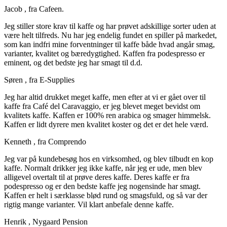
Jacob
, fra Cafeen.
Jeg stiller store krav til kaffe og har prøvet adskillige sorter uden at
være helt tilfreds. Nu har jeg endelig fundet en spiller på markedet,
som kan indfri mine forventninger til kaffe både hvad angår smag,
varianter, kvalitet og bæredygtighed. Kaffen fra podespresso er
eminent, og det bedste jeg har smagt til d.d.
Søren
, fra E-Supplies
Jeg har altid drukket meget kaffe, men efter at vi er gået over til
kaffe fra Café del Caravaggio, er jeg blevet meget bevidst om
kvalitets kaffe. Kaffen er 100% ren arabica og smager himmelsk.
Kaffen er lidt dyrere men kvalitet koster og det er det hele værd.
Kenneth
, fra Comprendo
Jeg var på kundebesøg hos en virksomhed, og blev tilbudt en kop
kaffe. Normalt drikker jeg ikke kaffe, når jeg er ude, men blev
alligevel overtalt til at prøve deres kaffe. Deres kaffe er fra
podespresso og er den bedste kaffe jeg nogensinde har smagt.
Kaffen er helt i særklasse blød rund og smagsfuld, og så var der
rigtig mange varianter. Vil klart anbefale denne kaffe.
Henrik
, Nygaard Pension