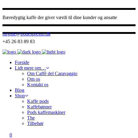
Bæredygtig kaffe der giver værdi til dine kunder og ansatte
birgitte@podespresso.dk
+45 26 83 89 83
Forside
Lidt mere om…
Om Caffè del Caravaggio
Om os
Kontakt os
Blog
Shop
Kaffe pods
Kaffebønner
Pods kaffemaskiner
The
Tilbehør
0