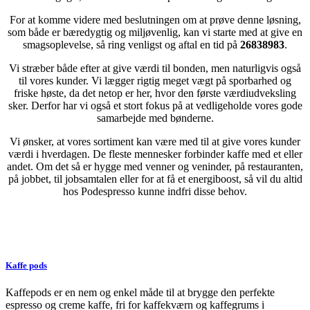
For at komme videre med beslutningen om at prøve denne løsning,
som både er bæredygtig og miljøvenlig, kan vi starte med at give en
smagsoplevelse, så ring venligst og aftal en tid på
26838983
.
Vi stræber både efter at give værdi til bonden, men naturligvis også
til vores kunder. Vi lægger rigtig meget vægt på sporbarhed og
friske høste, da det netop er her, hvor den første værdiudveksling
sker. Derfor har vi også et stort fokus på at vedligeholde vores gode
samarbejde med bønderne.
Vi ønsker, at vores sortiment kan være med til at give vores kunder
værdi i hverdagen. De fleste mennesker forbinder kaffe med et eller
andet. Om det så er hygge med venner og veninder, på restauranten,
på jobbet, til jobsamtalen eller for at få et energiboost, så vil du altid
hos Podespresso kunne indfri disse behov.
Kaffe pods
Kaffepods er en nem og enkel måde til at brygge den perfekte
espresso og creme kaffe, fri for kaffekværn og kaffegrums i